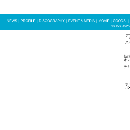
｜
NEWS
｜
PROFILE
｜
DISCOGRAPHY
｜
EVENT & MEDIA
｜
MOVIE
｜
GOODS
｜
©BTOB JAPAN 
ア
ス
仮
オ
テ
ポ
ポ