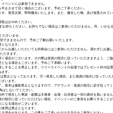
、イベントには参加できません。
を中止させて頂く場合がございます。予めご了承ください。
ます。発見次第、即時撤去いたします。また、撤去した物、及び放置されて
観覧はおやめください。
ずお持ちください。お持ちでない場合はご参加いただけません。尚、いかな
くださいませ。
切できませんので、予めご了解お願いいたします。
要となります。
てからお越しいただいても特典会にはご参加いただけません。遅れずにお越し
ただきます。
頂く場合がございます。その際は係員の指示に従っていただきますよう、ご協
更となる場合もございます。予めご了承願います。
渡しすることを禁止します。リリースイベントの会場ではプレゼント
BOX
設
ねます。
影は禁止となっております。万一発見した場合、また係員の指示に従っていた
ございます。
す。基本は撮影禁止となりますので、アナウンス・係員の指示に必ず従ってく
為はしないでください。
内外で発生した事故・盗難は主催者・会場・出演者は一切の責任を負いません
員の指示に従っていただけない場合、イベントへのご参加をお断りすることが
止になる場合がございます。
の使用は禁止となります。
する場合があります。この事をご了承いただける方のみご参加ください。