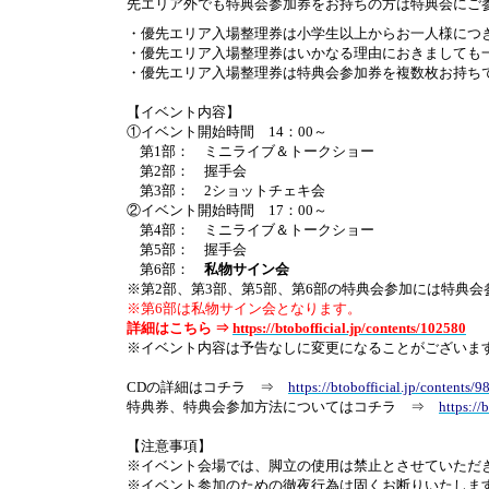
先エリア外でも特典会参加券をお持ちの方は特典会にご
・優先エリア入場整理券は小学生以上からお一人様につ
・優先エリア入場整理券はいかなる理由におきましても
・優先エリア入場整理券は特典会参加券を複数枚お持ち
【イベント内容】
①イベント開始時間
14
：
00
～
第
1
部： ミニライブ＆トークショー
第
2
部： 握手会
第
3
部：
2
ショットチェキ会
②イベント開始時間
17
：
00
～
第
4
部： ミニライブ＆トークショー
第
5
部： 握手会
第
6
部：
私物サイン会
※第
2
部、第
3
部、第
5
部、第
6
部の特典会参加には特典会
※第6部は私物サイン会となります。
詳細はこちら ⇒
https://btobofficial.jp/contents/102580
※
イベント内容は予告なしに変更になることがございま
CD
の詳細はコチラ ⇒
https://btobofficial.jp/contents/
特典券、特典会参加方法についてはコチラ ⇒
https://
【注意事項】
※イベント会場では、脚立の使用は禁止とさせていただ
※
イベント参加のための徹夜行為は固くお断りいたしま