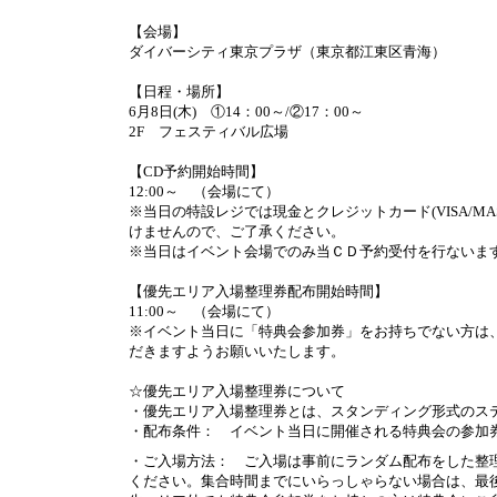
【会場】
ダイバーシティ東京プラザ（東京都江東区青海）
【日程・場所】
6
月
8
日
(
木
)
①
14
：
00
～
/
②
17
：
00
～
2F
フェスティバル広場
【
CD
予約開始時間】
12:00
～ （会場にて）
※
当日の特設レジでは現金とクレジットカード
(VISA/M
けませんので、ご了承ください。
※当日はイベント会場でのみ当ＣＤ予約受付を行ないま
【優先エリア入場整理券配布開始時間】
11:00
～ （会場にて）
※イベント当日に「特典会参加券」をお持ちでない方は
だきますようお願いいたします。
☆優先エリア入場整理券について
・優先エリア入場整理券とは、スタンディング形式のス
・配布条件： イベント当日に開催される特典会の参加
・ご入場方法： ご入場は事前にランダム配布をした整
ください。集合時間までにいらっしゃらない場合は、最