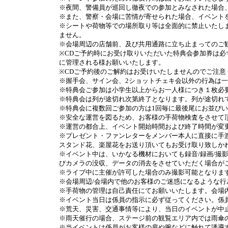
※
夜間、警備員が巡回し徹夜での参加とみなされた場合
※
また、警察・会場に苦情が寄せられた場合、イベント
※
シートや荷物等での場所取り等は全面的に禁止いたし
ません。
※会場周辺の店舗前、及び共用通路に立ち止まってのご
※CD
ご予約時にお受け取りいただいた特典会参加券は必
に管理される様お願いいたします。
※CD
ご予約後のご解約はお受けいたしませんのでご注意
※
握手会、サイン会、
2
ショットチェキ会以外の行為は一
※
特典会ご参加は小学生以上からお一人様につき１枚必
※
特典会は列が途切れ次第終了となります。列が途切れ
※
特典会に複数回ご参加の方は
1
回毎に最後尾にお並びい
※
安全な運営を図るため、お客様の手荷物検査をさせて
※
運営の都合上、イベント開始時間および終了時間が変
※
プレゼント・ファンレターをメンバー本人に直接に手
スタンド花、楽屋花をお送り頂いてもお受け取り致しか
※
イベント中は、いかなる機材においても録音
/
録画
/
撮
びカメラの没収、データの消去をさせていただく場合が
※
ライブ中に主催が許可した場合のみ撮影可能となりま
※
会場周辺
/
会場内で他のお客様のご迷惑になるような行
※
手荷物の管理は自己責任にてお願いいたします。会場
※
イベント当日は係員の指示に必ず従ってください。係
※
荒天、災害、交通事情等により、当日のイベントが中
※雨天催行の場合、ステージ前の観覧エリア内では雨傘
※
当イベントは係員がお客様の肩や腕などに触れて誘導