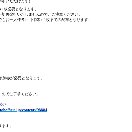
参加いただけます）
き
1
枚必要となります。
一切再発行いたしませんので、ご注意ください。
でもお一人様各回（①②）
1
枚までの配布となります。
参加券が必要となります。
すのでご了承ください。
98067
btobofficial.jp/contents/98804
きます。
す。