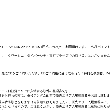
ASTER/AMERICAN EXPRESS 1
回払いのみ
)
がご利用頂けます。 各種ポイン
す。（タワーミニ ダイバーシティ東京プラザ店での取り扱いはございません
、先に
CD
をご予約いただき、
CD
ご予約後に受け取られた「特典会参加券」を
テージ前観覧エリアに入場する順番の整理券です。
券をお持ちの方に、番号ランダム配布で優先エリア入場整理券をお渡し致しま
理券番号順となります（先着順ではありません）。優先エリア入場整理券に、
後尾となりますので、ご注意ください。優先エリア入場整理券は枚数に限りが