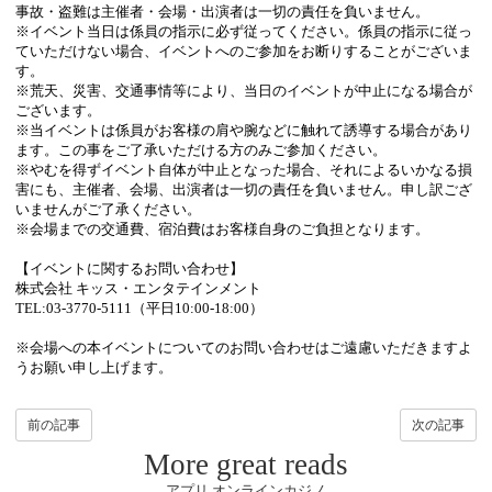
事故・盗難は主催者・会場・出演者は一切の責任を負いません。
※
イベント当日は係員の指示に必ず従ってください。係員の指示に従っ
ていただけない場合、イベントへのご参加をお断りすることがございま
す。
※
荒天、災害、交通事情等により、当日のイベントが中止になる場合が
ございます。
※
当イベントは係員がお客様の肩や腕などに触れて誘導する場合があり
ます。この事をご了承いただける方のみご参加ください。
※
やむを得ずイベント自体が中止となった場合、それによるいかなる損
害にも、主催者、会場、出演者は一切の責任を負いません。申し訳ござ
いませんがご了承ください。
※
会場までの交通費、宿泊費はお客様自身のご負担となります。
【イベントに関するお問い合わせ】
株式会社 キッス・エンタテインメント
TEL:03-3770-5111
（平日
10:00-18:00
）
※
会場への本イベントについてのお問い合わせはご遠慮いただきますよ
うお願い申し上げます。
前の記事
次の記事
More great reads
アプリ オンラインカジノ