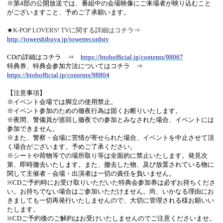
※第
4
部の公開放送では、番組中の会場映像にご来場者が映り込むこと
がございますこと、予めご了承願います。
​★
K-POP LOVERS! TVに関する詳細はコチラ⇒
http://towershibuya.jp/towerrecordstv
CD
の詳細はコチラ ⇒
https://btobofficial.jp/contents/98067
特典券、特典会参加方法についてはコチラ ⇒
https://btobofficial.jp/contents/98804
【注意事項】
※イベント会場では脚立の使用禁止。
※
イベント参加のための徹夜行為は固くお断りいたします。
※
夜間、警備員が巡回し徹夜での参加とみなされた場合、イベントには
参加できません。
※
また、警察・会場に苦情が寄せられた場合、イベントを中止させて頂
く場合がございます。予めご了承ください。
※
シートや荷物等での場所取り等は全面的に禁止いたします。発見次
第、即時撤去いたします。また、撤去した物、及び放置されている物に
関して主催者・会場・出演者は一切の責任を負いません。
※CD
ご予約時にお受け取りいただいた特典会参加券は必ずお持ちくださ
い。お持ちでない場合はご参加いただけません。尚、いかなる理由にお
きましても一切再発行いたしませんので、大切に管理される様お願いい
たします。
※CD
ご予約後のご解約はお受けいたしませんのでご注意くださいませ。