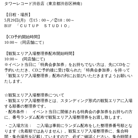
タワーレコード渋谷店（東京都渋谷区神南）
【日程・場所】
5
月
29
日
(
月
)
①
15
：
00
～／②
18
：
00
～
B1F
「ＣＵＴＵＰ ＳＴＵＤＩＯ」
【
CD
予約開始時間】
10:00
～（同店舗にて）
【観覧エリア入場整理券配布開始時間】
10:00
～
(
同店舗にて
)
※イベント当日に「特典会参加券」をお持ちでない方は、先に
CD
をご
予約いただき、
CD
ご予約後に受け取られた「特典会参加券」を持って
「観覧エリア入場整理券」配布の列にお並びいただきますようお願いい
たします。
☆観覧エリア入場整理券について
・観覧エリア入場整理券とは、スタンディング形式の観覧エリアに入場
する順番の整理券です。
・配布条件： イベント当日に開催される特典会の参加券をお持ちの方
に、番号ランダム配布で観覧エリア入場整理券をお渡し致します。
・ご入場方法： ご入場は事前にランダム配布をした整理券番号順とな
ります（先着順ではありません）。観覧エリア入場整理券に、集合時
間・集合場所を記載していますので、必ずご確認ください。集合時間ま