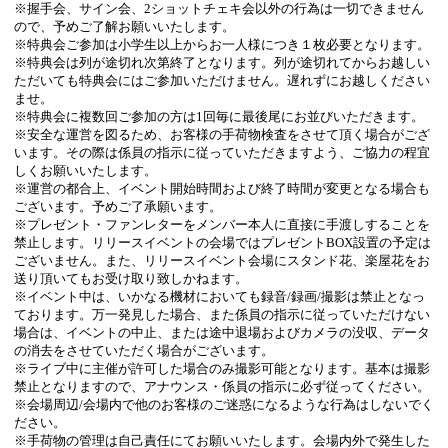
※握手会、サイン会、
2
ショットチェキ会以外の行為は一切できません
ので、予めご了解お願いいたします。
※
特典会ご参加は小学生以上からお一人様につき１枚必要となります。
※
特典会は列が途切れ次第終了となります。列が途切れてからお越しい
ただいても特典会にはご参加いただけません。遅れずにお越しください
ませ。
※
特典会に複数回ご参加の方は
1
回毎に最後尾にお並びいただきます。
※
安全な運営を図るため、お客様の手荷物検査をさせて頂く場合がござ
います。その際は係員の指示に従っていただきますよう、ご協力の程宜
しくお願いいたします。
※
運営の都合上、イベント開始時間および終了時間が変更となる場合も
ございます。予めご了承願います。
※
プレゼント・ファンレターをメンバー本人に直接に手渡しすることを
禁止します。リリースイベントの会場ではプレゼント
BOX
設置の予定は
ございません。また、リリースイベント会場にスタンド花、楽屋花をお
送り頂いてもお受け取り致しかねます。
※
イベント中は、いかなる機材においても録音
/
録画
/
撮影は禁止となっ
ております。万一発見した場合、また係員の指示に従っていただけない
場合は、イベントの中止、または途中退場およびカメラの没収、データ
の消去をさせていただく場合がございます。
※
ライブ中に主催が許可した場合のみ撮影可能となります。基本は撮影
禁止となりますので、アナウンス・係員の指示に必ず従ってください。
※
会場周辺
/
会場内で他のお客様のご迷惑になるような行為はしないでく
ださい。
※
手荷物の管理は自己責任にてお願いいたします。会場内外で発生した