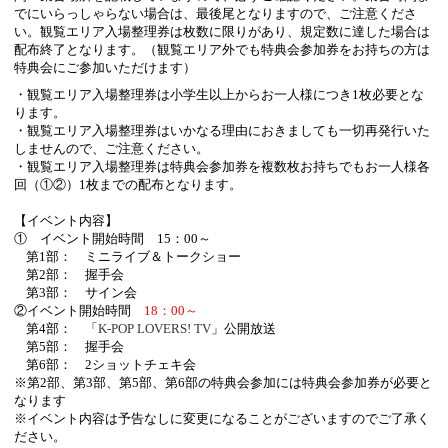
でにいらっしゃらない場合は、最後尾となりますので、ご注意くださ
い。観覧エリア入場整理券は枚数に限りがあり、規定数に達した場合は
配布終了となります。（観覧エリア外でも特典会参加券をお持ちの方は
特典会にご参加いただけます）
・観覧エリア入場整理券は小学生以上からお一人様につき
1
枚必要とな
ります。
・観覧エリア入場整理券はいかなる理由におきましても一切再発行いた
しませんので、ご注意ください。
・観覧エリア入場整理券は特典会参加券を複数枚お持ちでもお一人様各
回（①②）
1
枚までの配布となります。
【イベント内容】
① イベント開始時間
15
：
00
～
第
1
部： ミニライブ＆トークショー
第
2
部： 握手会
第
3
部： サイン会
②イベント開始時間
18
：
00
～
第
4
部： 「
K-POP LOVERS! TV
」公開放送
第
5
部： 握手会
第
6
部：
2
ショットチェキ会
※第
2
部、第
3
部、第
5
部、第
6
部の特典会参加には特典会参加券が必要と
なります
※
イベント内容は予告なしに変更になることがございますのでご了承く
ださい。