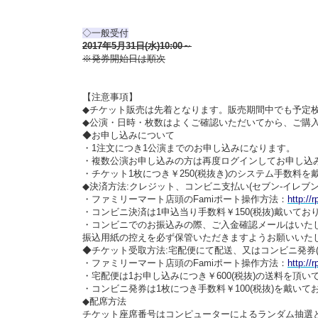
◇一般受付
2017年5月31日(水)10:00～
※発券開始日は順次
【注意事項】
◆チケット販売は先着となります。販売期間中でも予定
◆公演・日時・枚数はよくご確認いただいてから、ご購
◆お申し込みについて
・1注文につき1公演までのお申し込みになります。
・複数公演お申し込みの方は再度ログインしてお申し込
・チケット1枚につき￥250(税抜き)のシステム手数料を
◆決済方法:クレジット、コンビニ支払い(セブン-イレブン
・ファミリーマート店頭のFamiポート操作方法：
http://r
・コンビニ決済は1申込当り手数料￥150(税抜)戴いてお
・コンビニでのお振込みの際、ご入金確認メールはいた
振込用紙の控えを必ず保管いただきますようお願いいた
◆チケット受取方法:宅配便にて配送、又はコンビニ発券(
・ファミリーマート店頭のFamiポート操作方法：
http://r
・宅配便は1お申し込みにつき￥600(税抜)の送料を頂い
・コンビニ発券は1枚につき手数料￥100(税抜)を戴いて
◆配席方法
チケット座席番号はコンピューターによるランダム抽選