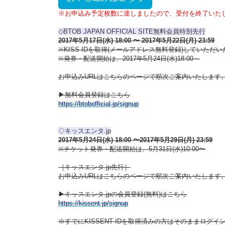
※お申込み予定枚数に達しましたので、受付を終了いた
◇BTOB JAPAN OFFICIAL SITE無料会員特別先行
2017年5月17日(水) 18:00 〜 2017年5月22日(月) 23:59
※KISS IDを取得(メールアドレス無料登録)していた
※発券・配送開始は、2017年5月24日(水)18:00～
お申込みURLはこちらのページで順次ご案内いたします
▶無料会員登録はこちら
https://btobofficial.jp/signup
◇キッスエンタ.jp
2017年5月24日(水) 18:00 〜2017年5月29日(月) 23:59
※チケット発券・配送開始は、5月31日(水)10:00〜
［キッスエンタ.jp先行］
お申込みURLはこちらのページで順次ご案内いたします
▶キッスエンタ.jpの会員登録(無料)はこちら
https://kissent.jp/signup
※すでにKISSENT IDを取得済みの方はそのままログ