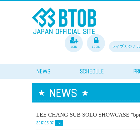
JOIN
LOGIN
ライブカジノ 
NEWS
SCHEDULE
PR
NEWS
LEE CHANG SUB SOLO SHOWCASE "b
2017.05.07
LIVE