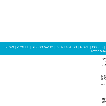
｜
NEWS
｜
PROFILE
｜
DISCOGRAPHY
｜
EVENT & MEDIA
｜
MOVIE
｜
GOODS
｜
©BTOB JAPAN 
ア
ス
仮
オ
テ
ポ
ポ