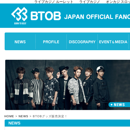
ライブカジノ ルーレット
ライブカジノ
オンカジ スロ
HOME
>
NEWS
> BTOBグッズ販売決定！
NEWS