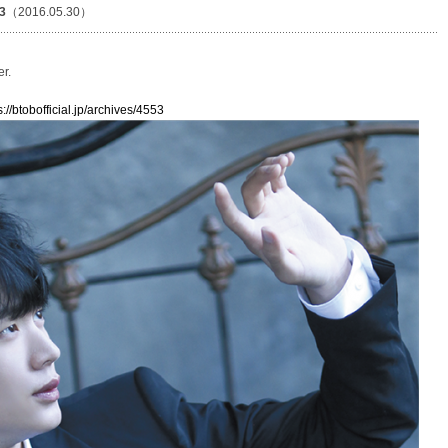
3
（2016.05.30）
r.
s://btobofficial.jp/archives/4553