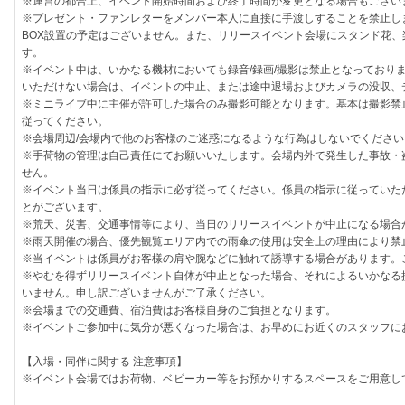
※運営の都合上、イベント開始時間および終了時間が変更となる場合もござい
※プレゼント・ファンレターをメンバー本人に直接に手渡しすることを禁止し
BOX設置の予定はございません。また、リリースイベント会場にスタンド花
す。
※イベント中は、いかなる機材においても録音/録画/撮影は禁止となっており
いただけない場合は、イベントの中止、または途中退場およびカメラの没収、
※ミニライブ中に主催が許可した場合のみ撮影可能となります。基本は撮影禁
従ってください。
※会場周辺/会場内で他のお客様のご迷惑になるような行為はしないでください
※手荷物の管理は自己責任にてお願いいたします。会場内外で発生した事故・
せん。
※イベント当日は係員の指示に必ず従ってください。係員の指示に従っていた
とがございます。
※荒天、災害、交通事情等により、当日のリリースイベントが中止になる場合
※雨天開催の場合、優先観覧エリア内での雨傘の使用は安全上の理由により禁
※当イベントは係員がお客様の肩や腕などに触れて誘導する場合があります。
※やむを得ずリリースイベント自体が中止となった場合、それによるいかなる
いません。申し訳ございませんがご了承ください。
※会場までの交通費、宿泊費はお客様自身のご負担となります。
※イベントご参加中に気分が悪くなった場合は、お早めにお近くのスタッフに
【入場・同伴に関する 注意事項】
※イベント会場ではお荷物、ベビーカー等をお預かりするスペースをご用意し