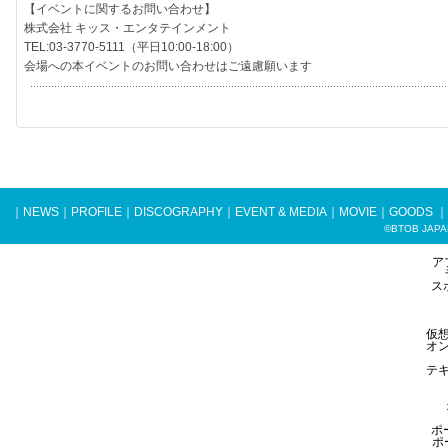
【イベントに関するお問い合わせ】
株式会社 キッス・エンタテインメント
TEL:03-3770-5111（平日10:00-18:00）
会場への本イベントのお問い合わせはご遠慮願います
｜
NEWS
｜
PROFILE
｜
DISCOGRAPHY
｜
EVENT & MEDIA
｜
MOVIE
｜
GOODS
｜
©BTOB JAPAN 
ア
ス
仮
オ
テ
ポ
ポ