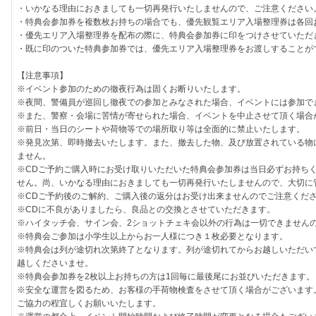
・いかなる理由におきましても一切再発行いたしませんので、ご注意ください
・特典会参加券を複数枚お持ちの場合でも、優先観覧エリア入場整理券は各回
・優先エリア入場整理券を配布の際に、特典会参加券に印をつけさせていただ
・既に印のついた特典参加券では、優先エリア入場整理券をお渡しすることが
【注意事項】
※イベント参加のための徹夜行為は固くお断りいたします。
※夜間、警備員が巡回し徹夜での参加とみなされた場合、イベントには参加で
※また、警察・会場に苦情が寄せられた場合、イベントを中止させて頂く場合
※前日・当日のシートや荷物等での場所取り等は全面的に禁止いたします。
※発見次第、即時撤去いたします。また、撤去した物、及び放置されている物
ません。
※CDご予約ご購入時にお受け取りいただいた特典会参加券は当日必ずお持ち
せん。尚、いかなる理由におきましても一切再発行いたしませんので、大切に
※CDご予約後のご解約、ご購入後の返分はお受け出来ませんのでご注意くだ
※CDに不良がありましたら、良品との交換とさせていただきます。
※ハイタッチ会、サイン会、2ショットチェキ会以外の行為は一切できません
※特典会ご参加は小学生以上からお一人様につき１枚必要となります。
※特典会は列が途切れ次第終了となります。列が途切れてからお越しいただい
越しくださいませ。
※特典会参加券を2枚以上お持ちの方は1回毎に最後尾にお並びいただきます。
※安全な運営を図るため、お客様の手荷物検査をさせて頂く場合がございます
ご協力の程宜しくお願いいたします。