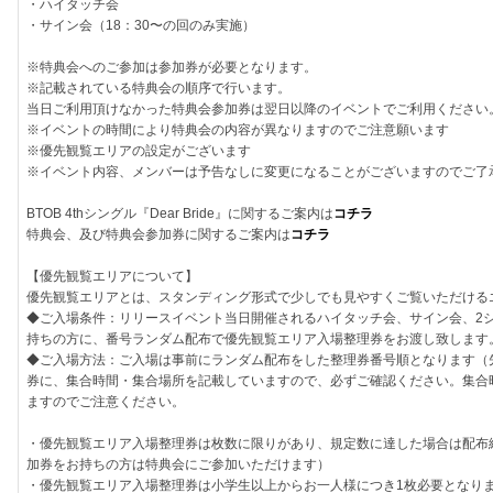
・ハイタッチ会
・サイン会（18：30〜の回のみ実施）
※特典会へのご参加は参加券が必要となります。
※記載されている特典会の順序で行います。
当日ご利用頂けなかった特典会参加券は翌日以降のイベントでご利用ください
※イベントの時間により特典会の内容が異なりますのでご注意願います
※優先観覧エリアの設定がございます
※イベント内容、メンバーは予告なしに変更になることがございますのでご了
BTOB 4thシングル『Dear Bride』に関するご案内は
コチラ
特典会、及び特典会参加券に関するご案内は
コチラ
【優先観覧エリアについて】
優先観覧エリアとは、スタンディング形式で少しでも見やすくご覧いただける
◆ご入場条件：リリースイベント当日開催されるハイタッチ会、サイン会、2
持ちの方に、番号ランダム配布で優先観覧エリア入場整理券をお渡し致します
◆ご入場方法：ご入場は事前にランダム配布をした整理券番号順となります（
券に、集合時間・集合場所を記載していますので、必ずご確認ください。集合
ますのでご注意ください。
・優先観覧エリア入場整理券は枚数に限りがあり、規定数に達した場合は配布
加券をお持ちの方は特典会にご参加いただけます）
・優先観覧エリア入場整理券は小学生以上からお一人様につき1枚必要となり