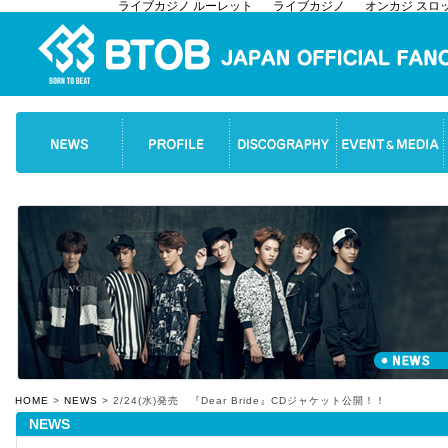
ライブカジノ ルーレット
ライブカジノ
オンカジ スロ
HOME
>
NEWS
> 2/24(水)発売 『Dear Bride』CDジャケット公開！！
NEWS