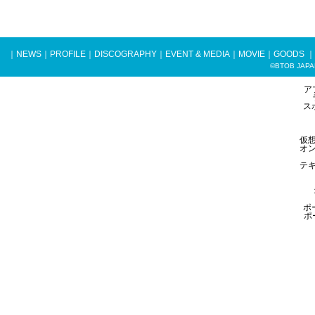
｜
NEWS
｜
PROFILE
｜
DISCOGRAPHY
｜
EVENT & MEDIA
｜
MOVIE
｜
GOODS
｜
©BTOB JAPAN 
ア
ス
仮
オ
テ
ポ
ポ