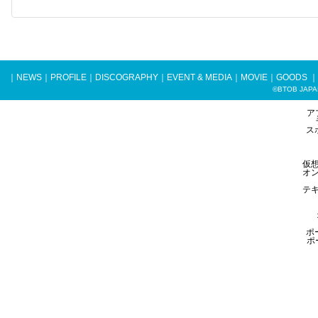
｜
NEWS
｜
PROFILE
｜
DISCOGRAPHY
｜
EVENT & MEDIA
｜
MOVIE
｜
GOODS
｜
©BTOB JAPAN 
ア
ス
仮
オ
テ
ポ
ポ