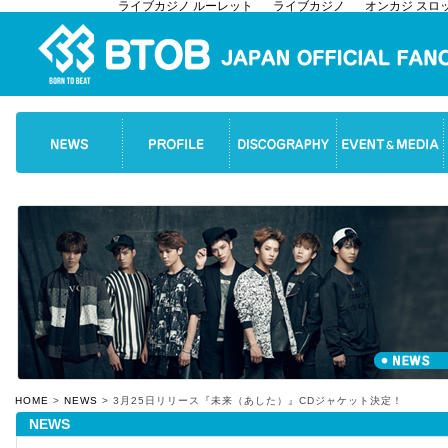
ライブカジノ ルーレット
ライブカジノ
オンカジ スロ
HOME
>
NEWS
> 3月25日リリース『未来（あした）』CDジャケット決定！
NEWS