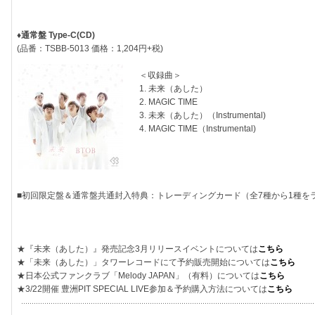
♦通常盤 Type-C(CD)
(品番：TSBB-5013 価格：1,204円+税)
＜収録曲＞
1. 未来（あした）
2. MAGIC TIME
3. 未来（あした）（Instrumental)
4. MAGIC TIME（Instrumental)
■初回限定盤＆通常盤共通封入特典：トレーディングカード（全7種から1種を
★『未来（あした）』発売記念3月リリースイベントについては
こちら
★「未来（あした）」タワーレコードにて予約販売開始については
こちら
★日本公式ファンクラブ「Melody JAPAN」（有料）については
こちら
★3/22開催 豊洲PIT SPECIAL LIVE参加＆予約購入方法については
こちら