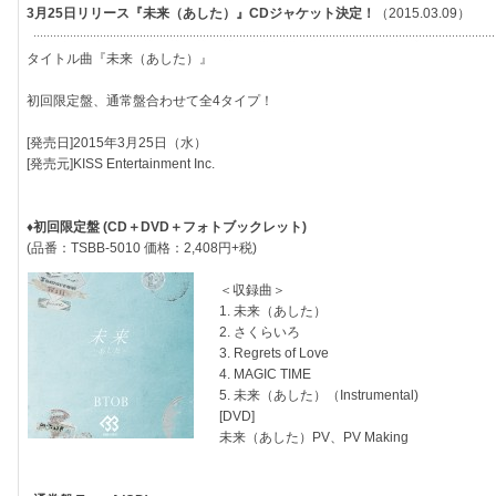
3月25日リリース『未来（あした）』CDジャケット決定！
（2015.03.09）
タイトル曲『未来（あした）』
初回限定盤、通常盤合わせて全4タイプ！
[発売日]2015年3月25日（水）
[発売元]KISS Entertainment Inc.
♦初回限定盤 (CD＋DVD＋フォトブックレット)
(品番：TSBB-5010 価格：2,408円+税)
＜収録曲＞
1. 未来（あした）
2. さくらいろ
3. Regrets of Love
4. MAGIC TIME
5. 未来（あした）（Instrumental)
[DVD]
未来（あした）PV、PV Making