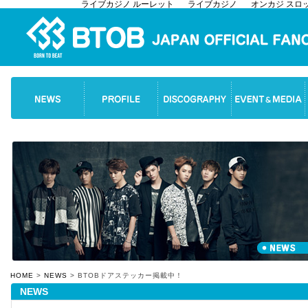
ライブカジノ ルーレット
ライブカジノ
オンカジ スロ
HOME
>
NEWS
> BTOBドアステッカー掲載中！
NEWS