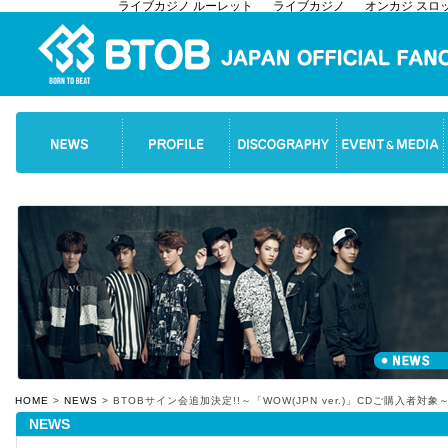
ライブカジノ ルーレット
ライブカジノ
オンカジ スロ
HOME
>
NEWS
> BTOBサイン会追加決定!!～「WOW(JPN ver.)」CDご購入者対象
NEWS