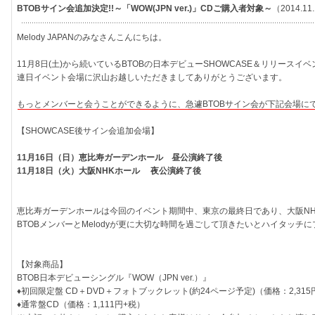
BTOBサイン会追加決定!!～「WOW(JPN ver.)」CDご購入者対象～
（2014.11
Melody JAPANのみなさんこんにちは。
11月8日(土)から続いているBTOBの日本デビューSHOWCASE＆リリース
連日イベント会場に沢山お越しいただきましてありがとうございます。
もっとメンバーと会うことができるように、急遽BTOBサイン会が下記会場に
【SHOWCASE後サイン会追加会場】
11月16日（日）恵比寿ガーデンホール 昼公演終了後
11月18日（火）大阪NHKホール 夜公演終了後
恵比寿ガーデンホールは今回のイベント期間中、東京の最終日であり、大阪N
BTOBメンバーとMelodyが更に大切な時間を過ごして頂きたいとハイタッチ
【対象商品】
BTOB日本デビューシングル『WOW（JPN ver.）』
♦初回限定盤 CD＋DVD＋フォトブックレット(約24ページ予定)（価格：2,315
♦通常盤CD（価格：1,111円+税）